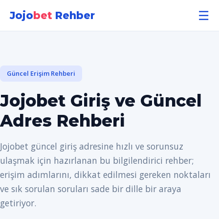
☰
Jojo
bet
Rehber
Güncel Erişim Rehberi
Jojobet Giriş ve Güncel
Adres Rehberi
Jojobet güncel giriş adresine hızlı ve sorunsuz
ulaşmak için hazırlanan bu bilgilendirici rehber;
erişim adımlarını, dikkat edilmesi gereken noktaları
ve sık sorulan soruları sade bir dille bir araya
getiriyor.