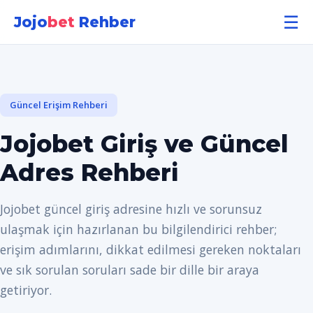
☰
Jojo
bet
Rehber
Güncel Erişim Rehberi
Jojobet Giriş ve Güncel
Adres Rehberi
Jojobet güncel giriş adresine hızlı ve sorunsuz
ulaşmak için hazırlanan bu bilgilendirici rehber;
erişim adımlarını, dikkat edilmesi gereken noktaları
ve sık sorulan soruları sade bir dille bir araya
getiriyor.