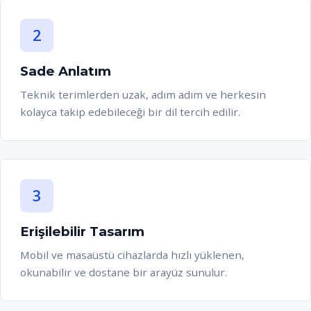
2
Sade Anlatım
Teknik terimlerden uzak, adım adım ve herkesin
kolayca takip edebileceği bir dil tercih edilir.
3
Erişilebilir Tasarım
Mobil ve masaüstü cihazlarda hızlı yüklenen,
okunabilir ve dostane bir arayüz sunulur.