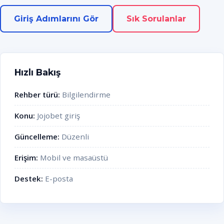
Giriş Adımlarını Gör
Sık Sorulanlar
Hızlı Bakış
Rehber türü:
Bilgilendirme
Konu:
Jojobet giriş
Güncelleme:
Düzenli
Erişim:
Mobil ve masaüstü
Destek:
E-posta