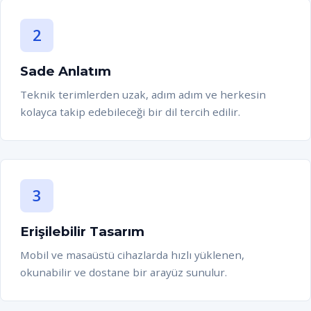
2
Sade Anlatım
Teknik terimlerden uzak, adım adım ve herkesin
kolayca takip edebileceği bir dil tercih edilir.
3
Erişilebilir Tasarım
Mobil ve masaüstü cihazlarda hızlı yüklenen,
okunabilir ve dostane bir arayüz sunulur.