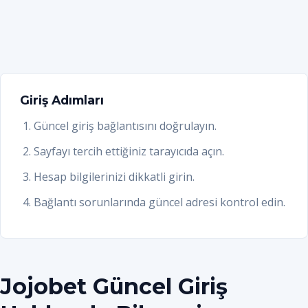
Giriş Adımları
Güncel giriş bağlantısını doğrulayın.
Sayfayı tercih ettiğiniz tarayıcıda açın.
Hesap bilgilerinizi dikkatli girin.
Bağlantı sorunlarında güncel adresi kontrol edin.
Jojobet Güncel Giriş