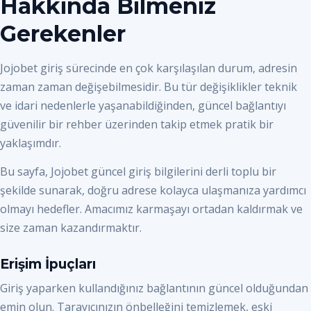
Hakkında Bilmeniz
Gerekenler
Jojobet giriş sürecinde en çok karşılaşılan durum, adresin
zaman zaman değişebilmesidir. Bu tür değişiklikler teknik
ve idari nedenlerle yaşanabildiğinden, güncel bağlantıyı
güvenilir bir rehber üzerinden takip etmek pratik bir
yaklaşımdır.
Bu sayfa, Jojobet güncel giriş bilgilerini derli toplu bir
şekilde sunarak, doğru adrese kolayca ulaşmanıza yardımcı
olmayı hedefler. Amacımız karmaşayı ortadan kaldırmak ve
size zaman kazandırmaktır.
Erişim İpuçları
Giriş yaparken kullandığınız bağlantının güncel olduğundan
emin olun. Tarayıcınızın önbelleğini temizlemek, eski