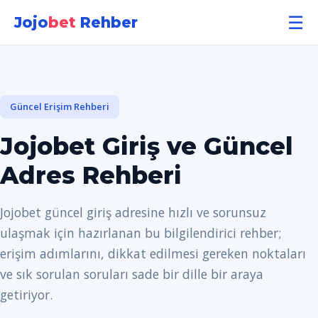
☰
Jojo
bet
Rehber
Güncel Erişim Rehberi
Jojobet Giriş ve Güncel
Adres Rehberi
Jojobet güncel giriş adresine hızlı ve sorunsuz
ulaşmak için hazırlanan bu bilgilendirici rehber;
erişim adımlarını, dikkat edilmesi gereken noktaları
ve sık sorulan soruları sade bir dille bir araya
getiriyor.