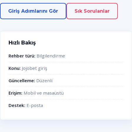
Giriş Adımlarını Gör
Sık Sorulanlar
Hızlı Bakış
Rehber türü:
Bilgilendirme
Konu:
Jojobet giriş
Güncelleme:
Düzenli
Erişim:
Mobil ve masaüstü
Destek:
E-posta