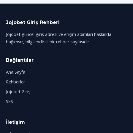
Jojobet Giriş Rehberi
Jojobet güncel giriş adresi ve erişim adımları hakkında
bağımsız, bilgilendirici bir rehber sayfasıdır.
Bağlantılar
Ana Sayfa
Rehberler
Jojobet Giriş
SSS
İletişim