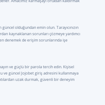
defler. Amacımız karmaşayı ortadan kaldırmak
ın güncel olduğundan emin olun. Tarayıcınızın
lardan kaynaklanan sorunları çözmeye yardımcı
inden denemek de erişim sorunlarında işe
ayın ve güçlü bir parola tercih edin. Kişisel
ğru ve güncel Jojobet giriş adresini kullanmaya
tılardan uzak durmak, güvenli bir deneyim