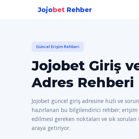
Jojo
bet
Rehber
Güncel Erişim Rehberi
Jojobet Giriş 
Adres Rehberi
Jojobet güncel giriş adresine hızlı ve sor
hazırlanan bu bilgilendirici rehber; erişim
edilmesi gereken noktaları ve sık sorulan s
araya getiriyor.