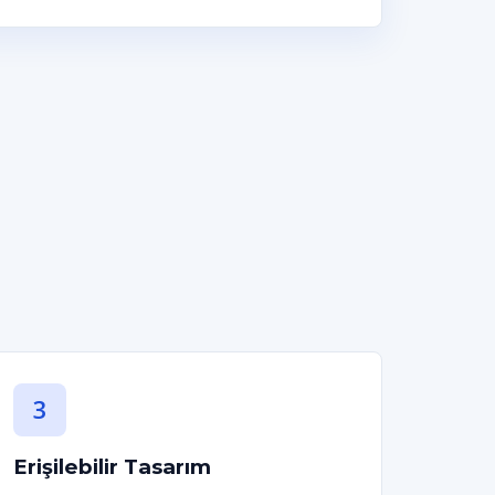
3
Erişilebilir Tasarım