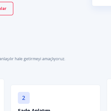
nlar
e anlaşılır hale getirmeyi amaçlıyoruz.
2
Sade Anlatım