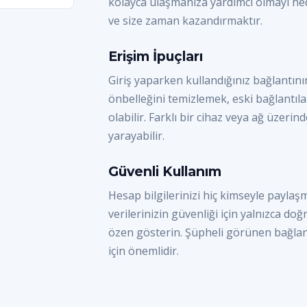
kolayca ulaşmanıza yardımcı olmayı he
ve size zaman kazandırmaktır.
Erişim İpuçları
Giriş yaparken kullandığınız bağlantın
önbelleğini temizlemek, eski bağlantı
olabilir. Farklı bir cihaz veya ağ üzer
yarayabilir.
Güvenli Kullanım
Hesap bilgilerinizi hiç kimseyle paylaşm
verilerinizin güvenliği için yalnızca do
özen gösterin. Şüpheli görünen bağlan
için önemlidir.