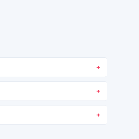
+
yapılır ve en son bağlantı burada güncel
+
rinden takip etmek pratik bir yöntemdir.
+
 parola tercih edin.