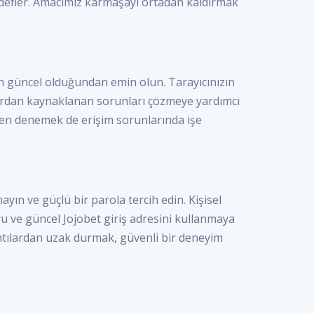
defler. Amacımız karmaşayı ortadan kaldırmak
ın güncel olduğundan emin olun. Tarayıcınızın
lardan kaynaklanan sorunları çözmeye yardımcı
inden denemek de erişim sorunlarında işe
ayın ve güçlü bir parola tercih edin. Kişisel
ğru ve güncel Jojobet giriş adresini kullanmaya
tılardan uzak durmak, güvenli bir deneyim