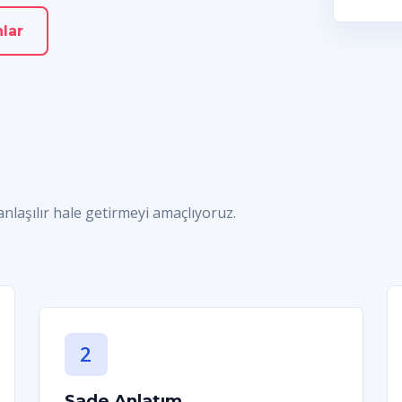
nlar
e anlaşılır hale getirmeyi amaçlıyoruz.
2
Sade Anlatım