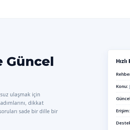
ve Güncel
Hızlı
Rehber
Konu:
J
unsuz ulaşmak için
Günce
 adımlarını, dikkat
oruları sade bir dille bir
Erişim:
Deste