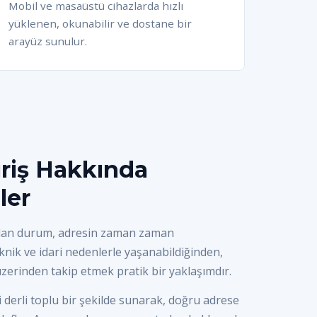
Mobil ve masaüstü cihazlarda hızlı
yüklenen, okunabilir ve dostane bir
arayüz sunulur.
iriş Hakkında
ler
aşılan durum, adresin zaman zaman
eknik ve idari nedenlerle yaşanabildiğinden,
üzerinden takip etmek pratik bir yaklaşımdır.
ni derli toplu bir şekilde sunarak, doğru adrese