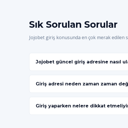
Sık Sorulan Sorular
Jojobet giriş konusunda en çok merak edilen sor
Jojobet güncel giriş adresine nasıl ul
Güncel giriş adresine bu rehber sayfası üzer
tutulur.
Giriş adresi neden zaman zaman değ
Erişim ile ilgili teknik ve idari nedenlerle
Giriş yaparken nelere dikkat etmeliy
Doğru ve güncel adresi kullandığınızdan emi