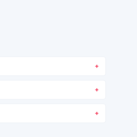
+
yapılır ve en son bağlantı burada güncel
+
rinden takip etmek pratik bir yöntemdir.
+
 parola tercih edin.