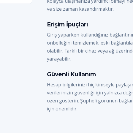
kolayca ulaşmanıza yardımcı olmayı he
ve size zaman kazandırmaktır.
Erişim İpuçları
Giriş yaparken kullandığınız bağlantın
önbelleğini temizlemek, eski bağlantı
olabilir. Farklı bir cihaz veya ağ üzer
yarayabilir.
Güvenli Kullanım
Hesap bilgilerinizi hiç kimseyle paylaşm
verilerinizin güvenliği için yalnızca do
özen gösterin. Şüpheli görünen bağlan
için önemlidir.