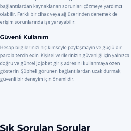
bağlantılardan kaynaklanan sorunları çözmeye yardımcı
olabilir. Farklı bir cihaz veya ağ üzerinden denemek de
erişim sorunlarında işe yarayabilir.
Güvenli Kullanım
Hesap bilgilerinizi hiç kimseyle paylaşmayın ve güçlü bir
parola tercih edin. Kişisel verilerinizin güvenliği için yalnızca
doğru ve güncel Jojobet giriş adresini kullanmaya özen
gösterin. Şüpheli görünen bağlantılardan uzak durmak,
güvenli bir deneyim için önemlidir.
Sık Sorulan Sorular