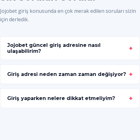
Jojobet giriş konusunda en çok merak edilen soruları sizin
için derledik.
Jojobet güncel giriş adresine nasıl
+
ulaşabilirim?
Güncel giriş adresine bu rehber sayfası üzerinden
ulaşabilirsiniz. Adres değişikliklerinde bilgilendirme
+
Giriş adresi neden zaman zaman değişiyor?
yapılır ve en son bağlantı burada güncel tutulur.
Erişim ile ilgili teknik ve idari nedenlerle adres
değişebilir. Bu nedenle güncel bağlantıyı bir rehber
+
Giriş yaparken nelere dikkat etmeliyim?
üzerinden takip etmek pratik bir yöntemdir.
Doğru ve güncel adresi kullandığınızdan emin olun,
hesap bilgilerinizi kimseyle paylaşmayın ve güçlü bir
parola tercih edin.