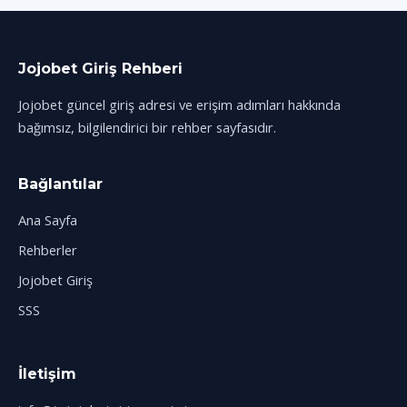
Jojobet Giriş Rehberi
Jojobet güncel giriş adresi ve erişim adımları hakkında
bağımsız, bilgilendirici bir rehber sayfasıdır.
Bağlantılar
Ana Sayfa
Rehberler
Jojobet Giriş
SSS
İletişim