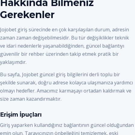
Hakkında Bilmeniz
Gerekenler
Jojobet giriş sürecinde en çok karşılaşılan durum, adresin
zaman zaman değişebilmesidir. Bu tür değişiklikler teknik
ve idari nedenlerle yaşanabildiğinden, güncel bağlantıyı
güvenilir bir rehber üzerinden takip etmek pratik bir
yaklaşımdır.
Bu sayfa, Jojobet güncel giriş bilgilerini derli toplu bir
şekilde sunarak, doğru adrese kolayca ulaşmanıza yardımcı
olmayı hedefler. Amacımız karmaşayı ortadan kaldırmak ve
size zaman kazandırmaktır.
Erişim İpuçları
Giriş yaparken kullandığınız bağlantının güncel olduğundan
emin olun. Tarayıcınızın önbelleğini temizlemek, eski