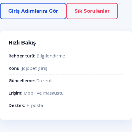
Giriş Adımlarını Gör
Sık Sorulanlar
Hızlı Bakış
Rehber türü:
Bilgilendirme
Konu:
Jojobet giriş
Güncelleme:
Düzenli
Erişim:
Mobil ve masaüstü
Destek:
E-posta