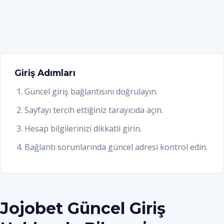
Giriş Adımları
Güncel giriş bağlantısını doğrulayın.
Sayfayı tercih ettiğiniz tarayıcıda açın.
Hesap bilgilerinizi dikkatli girin.
Bağlantı sorunlarında güncel adresi kontrol edin.
Jojobet Güncel Giriş