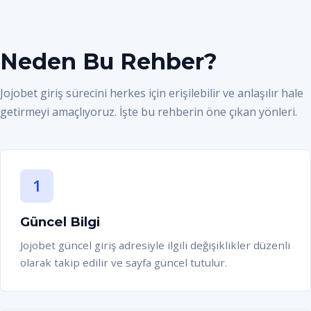
Neden Bu Rehber?
Jojobet giriş sürecini herkes için erişilebilir ve anlaşılır hale
getirmeyi amaçlıyoruz. İşte bu rehberin öne çıkan yönleri.
1
Güncel Bilgi
Jojobet güncel giriş adresiyle ilgili değişiklikler düzenli
olarak takip edilir ve sayfa güncel tutulur.