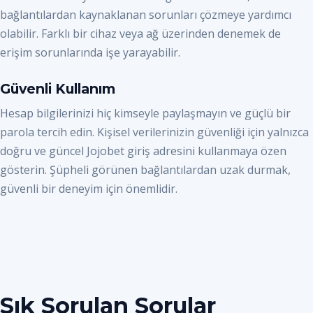
bağlantılardan kaynaklanan sorunları çözmeye yardımcı
olabilir. Farklı bir cihaz veya ağ üzerinden denemek de
erişim sorunlarında işe yarayabilir.
Güvenli Kullanım
Hesap bilgilerinizi hiç kimseyle paylaşmayın ve güçlü bir
parola tercih edin. Kişisel verilerinizin güvenliği için yalnızca
doğru ve güncel Jojobet giriş adresini kullanmaya özen
gösterin. Şüpheli görünen bağlantılardan uzak durmak,
güvenli bir deneyim için önemlidir.
Sık Sorulan Sorular