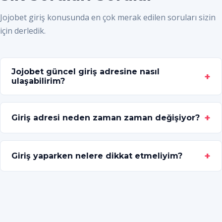
Jojobet giriş konusunda en çok merak edilen soruları sizin
için derledik.
Jojobet güncel giriş adresine nasıl
+
ulaşabilirim?
Güncel giriş adresine bu rehber sayfası üzerinden
ulaşabilirsiniz. Adres değişikliklerinde bilgilendirme
+
Giriş adresi neden zaman zaman değişiyor?
yapılır ve en son bağlantı burada güncel tutulur.
Erişim ile ilgili teknik ve idari nedenlerle adres
değişebilir. Bu nedenle güncel bağlantıyı bir rehber
+
Giriş yaparken nelere dikkat etmeliyim?
üzerinden takip etmek pratik bir yöntemdir.
Doğru ve güncel adresi kullandığınızdan emin olun,
hesap bilgilerinizi kimseyle paylaşmayın ve güçlü bir
parola tercih edin.