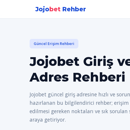
Jojo
bet
Rehber
Güncel Erişim Rehberi
Jojobet Giriş 
Adres Rehberi
Jojobet güncel giriş adresine hızlı ve sor
hazırlanan bu bilgilendirici rehber; erişim
edilmesi gereken noktaları ve sık sorulan s
araya getiriyor.