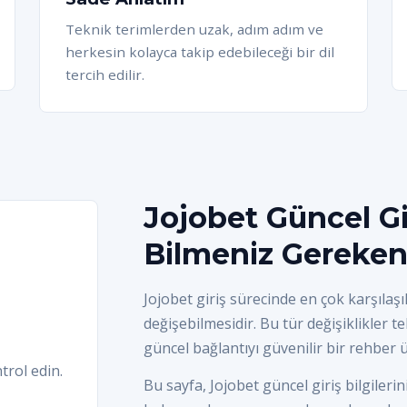
Teknik terimlerden uzak, adım adım ve
herkesin kolayca takip edebileceği bir dil
tercih edilir.
Jojobet Güncel G
Bilmeniz Gereken
Jojobet giriş sürecinde en çok karşıl
değişebilmesidir. Bu tür değişiklikler t
güncel bağlantıyı güvenilir bir rehber 
trol edin.
Bu sayfa, Jojobet güncel giriş bilgileri