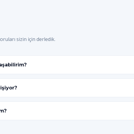
uları sizin için derledik.
aşabilirim?
inden ulaşabilirsiniz. Adres değişikliklerinde bilgilendirme 
işiyor?
 adres değişebilir. Bu nedenle güncel bağlantıyı bir rehber üze
im?
n olun, hesap bilgilerinizi kimseyle paylaşmayın ve güçlü bir