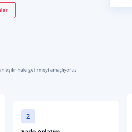
nlar
e anlaşılır hale getirmeyi amaçlıyoruz.
2
Sade Anlatım